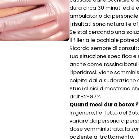
dura circa 30 minuti ed è
ambulatorio da personale s
I risultati sono naturali e 
Se stai cercando una soluz
il filler alle occhiaie pot
Ricorda sempre di consulta
tua situazione specifica e r
anche come tossina botuli
l’iperidrosi. Viene somminis
colpite dalla sudorazione e
Studi clinici dimostrano ch
dell’82-87%.
Quanti mesi dura botox ?
In genere, l’effetto del Bo
variare da persona a person
dose somministrata, la zon
paziente al trattamento.