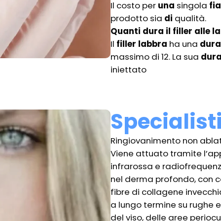
Il costo per
una
singola
fi
prodotto sia
di
qualità.
Quanti dura il filler alle 
Il
filler labbra
ha una
dura
massimo di 12. La sua
dur
iniettato
Specialist
Ringiovanimento non ablat
Viene attuato tramite l’ap
infrarossa e radiofrequenz
nel derma profondo, con 
fibre di collagene invecchi
a lungo termine su rughe e
del viso, delle aree perioc