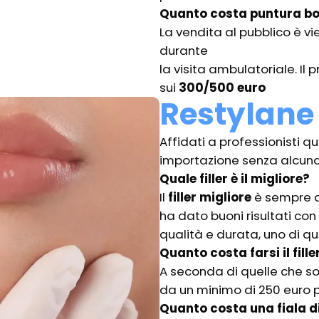
Quanto costa puntura b
La vendita al pubblico è viet
durante
la visita ambulatoriale. Il
sui
300/500 euro
Restylane
Affidati a professionisti qu
importazione senza alcuna 
Quale filler è il migliore?
Il
filler migliore
è sempre q
ha dato buoni risultati co
qualità e durata, uno di que
Quanto costa farsi il fill
A seconda di quelle che so
da un minimo di 250 euro 
Quanto costa una fiala di 