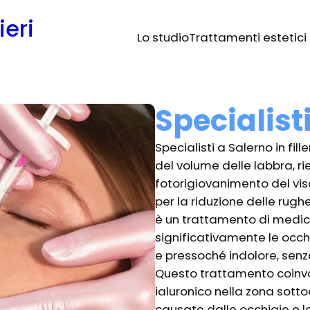
ieri
Lo studio
Trattamenti estetici
Specialisti
Specialisti a Salerno in fil
del volume delle labbra, r
fotorigiovanimento del vis
per la riduzione delle rughe.
è un trattamento di medici
significativamente le occh
e pressoché indolore, senza
Questo trattamento coinvolg
ialuronico nella zona sottoc
causate dalle occhiaie e l