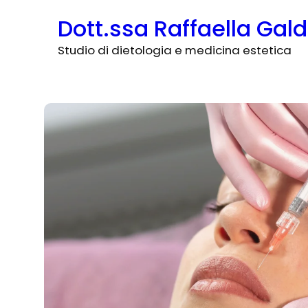
V
Dott.ssa Raffaella Gald
a
i
Studio di dietologia e medicina estetica
a
l
c
o
n
t
e
n
u
t
o