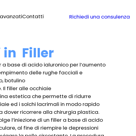
 avanzati
Contatti
Richiedi una consulenza
 in Filler
ler a base di acido ialuronico per l’aumento
iempimento delle rughe facciali e
o, botulino
 Il filler alle occhiaie
na estetica che permette di ridurre
iaie ed i solchi lacrimali in modo rapido
 dover ricorrere alla chirurgia plastica.
e l’iniezione di un filler a base di acido
ulare, al fine di riempire le depressioni
evigare la pelle circostante. La procedura