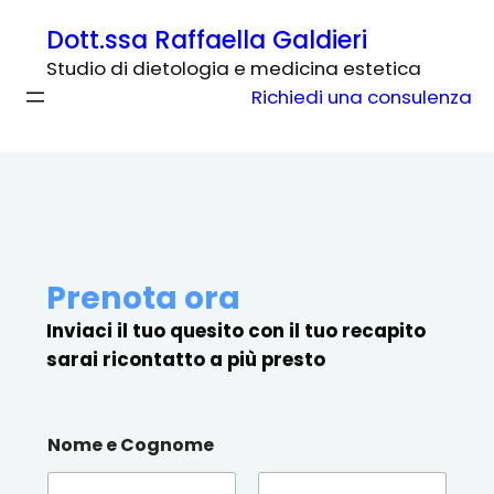
V
Dott.ssa Raffaella Galdieri
a
Studio di dietologia e medicina estetica
i
Richiedi una consulenza
a
l
c
o
n
t
e
Prenota ora
n
u
Inviaci il tuo quesito con il tuo recapito
t
sarai ricontatto a più presto
o
Nome e Cognome